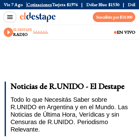
ficial
Vie 7 Ago
$1520
Cotizaciones
Dólar Tarjeta
$1976
Dólar Blue
$1530
Dólar C
Suscribite por $10.000
EL DESTAPE
EN VIVO
RADIO
Noticias de R.UNIDO - El Destape
Todo lo que Necesitás Saber sobre
R.UNIDO en Argentina y en el Mundo. Las
Noticias de Última Hora, Verídicas y sin
Censuras de R.UNIDO. Periodismo
Relevante.