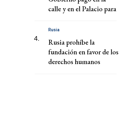
calle y en el Palacio para
la media sanción
Rusia
4.
Rusia prohíbe la
fundación en favor de los
derechos humanos
presidida por la viuda de
Navalni