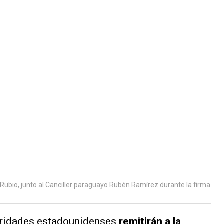
Rubio, junto al Canciller paraguayo Rubén Ramírez durante la firma
toridades estadounidenses
remitirán a la