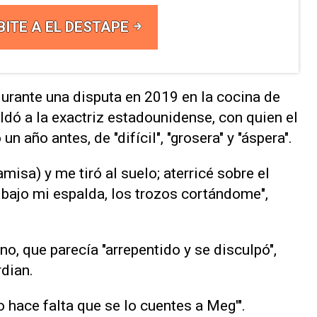
BITE A EL DESTAPE
durante una disputa en 2019 en la cocina de
ldó a la exactriz estadounidense, con quien el
año antes, de "difícil", "grosera" y "áspera".
amisa) y me tiró al suelo; aterricé sobre el
 bajo mi espalda, los trozos cortándome",
o, que parecía "arrepentido y se disculpó",
rdian.
o hace falta que se lo cuentes a Meg'".