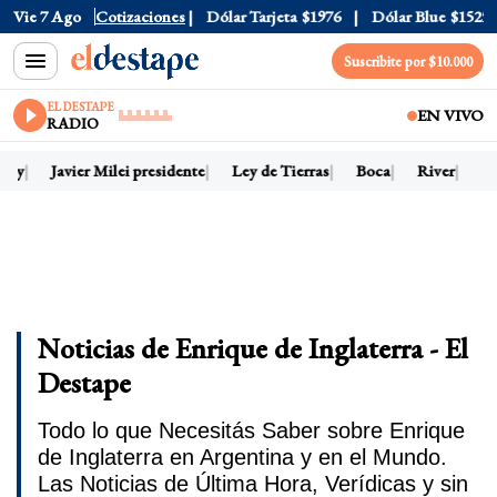
Vie 7 Ago
Dólar Oficial
Cotizaciones
$1520
Dólar Tarjeta
$1976
Dólar Blue
$1525
Suscribite por $10.000
EL DESTAPE
EN VIVO
RADIO
hoy
Javier Milei presidente
Ley de Tierras
Boca
River
Dó
Noticias de Enrique de Inglaterra - El
Destape
Todo lo que Necesitás Saber sobre Enrique
de Inglaterra en Argentina y en el Mundo.
Las Noticias de Última Hora, Verídicas y sin