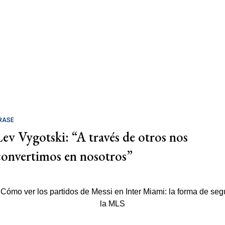
RASE
Lev Vygotski: “A través de otros nos
convertimos en nosotros”