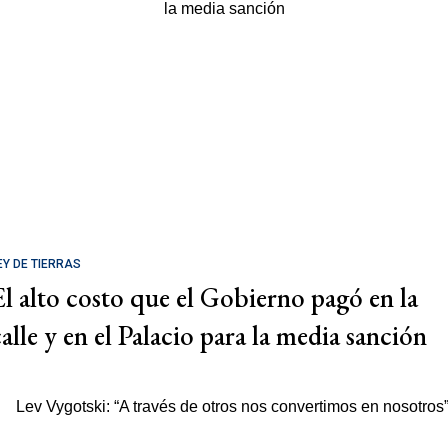
EY DE TIERRAS
El alto costo que el Gobierno pagó en la
calle y en el Palacio para la media sanción