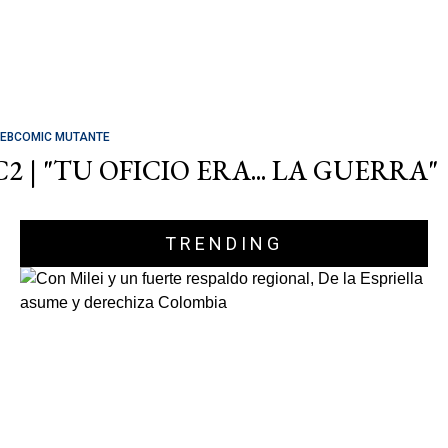
EBCOMIC MUTANTE
C2 | "TU OFICIO ERA... LA GUERRA"
TRENDING