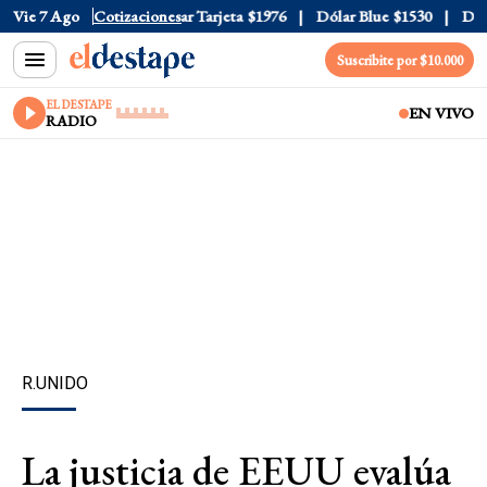
r Oficial
Vie 7 Ago
$1520
Cotizaciones
Dólar Tarjeta
$1976
Dólar Blue
$1530
Dólar
Suscribite por $10.000
EL DESTAPE
EN VIVO
RADIO
R.UNIDO
La justicia de EEUU evalúa