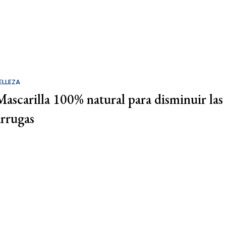
ELLEZA
Mascarilla 100% natural para disminuir las
arrugas