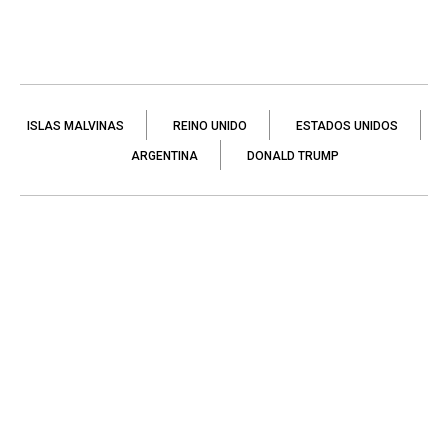
ISLAS MALVINAS
REINO UNIDO
ESTADOS UNIDOS
ARGENTINA
DONALD TRUMP