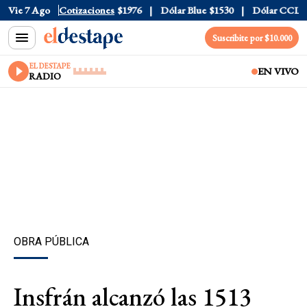
$1520
Vie 7 Ago
Dólar Tarjeta
Cotizaciones
$1976
Dólar Blue
$1530
Dólar CCL
$1577
Suscribite por $10.000
EL DESTAPE
EN VIVO
RADIO
OBRA PÚBLICA
Insfrán alcanzó las 1513