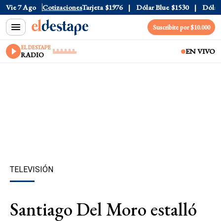
Oficial
Vie 7 Ago
$1520
Cotizaciones
Dólar Tarjeta
$1976
Dólar Blue
$1530
Dólar C
Suscribite por $10.000
EL DESTAPE
EN VIVO
RADIO
TELEVISIÓN
Santiago Del Moro estalló