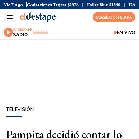
 Oficial
Vie 7 Ago
$1520
Cotizaciones
Dólar Tarjeta
$1976
Dólar Blue
$1530
Dólar 
Suscribite por $10.000
EL DESTAPE
EN VIVO
RADIO
TELEVISIÓN
Pampita decidió contar lo