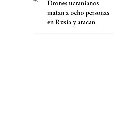
Drones ucranianos
matan a ocho personas
en Rusia y atacan
almacén de Wildberries,
dicen gobernadores