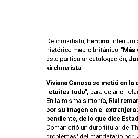
De inmediato,
Fantino
interrump
histórico medio británico: "
Más 
esta particular catalogación,
Jor
kirchnerista"
.
Viviana Canosa se metió en la 
retuitea todo",
para dejar en cl
En la misma sintonía,
Rial rema
por su imagen en el extranjero: 
pendiente, de lo que dice Esta
Doman citó un duro titular de T
problemas" del mandatario por l