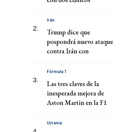
Irán
2.
Trump dice que
pospondrá nuevo ataque
contra Irán con
esperanza de alcanzar un
acuerdo rápido
Fórmula 1
3.
Las tres claves de la
inesperada mejora de
Aston Martin en la F1
Ucrania
4.