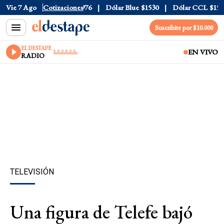
20
Vie 7 Ago
Dólar Tarjeta
Cotizaciones
$1976
Dólar Blue
$1530
Dólar CCL
$1577.3
Suscribite por $10.000
EL DESTAPE
EN VIVO
RADIO
TELEVISIÓN
Una figura de Telefe bajó