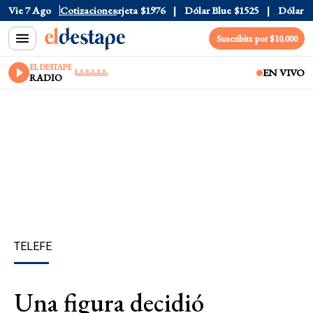
cial
Vie 7 Ago
$1520
Cotizaciones
Dólar Tarjeta
$1976
Dólar Blue
$1525
Dólar CCL
Suscribite por $10.000
EL DESTAPE
EN VIVO
RADIO
TELEFE
Una figura decidió