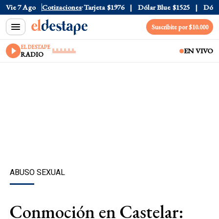
 Oficial
Vie 7 Ago
$1520
Cotizaciones
Dólar Tarjeta
$1976
Dólar Blue
$1525
Dólar 
Suscribite por $10.000
EL DESTAPE
EN VIVO
RADIO
ABUSO SEXUAL
Conmoción en Castelar: