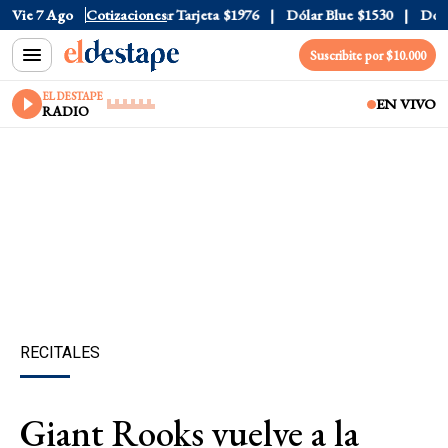
 Oficial
Vie 7 Ago
$1520
Cotizaciones
Dólar Tarjeta
$1976
Dólar Blue
$1530
Dólar 
Suscribite por $10.000
EL DESTAPE
EN VIVO
RADIO
RECITALES
Giant Rooks vuelve a la