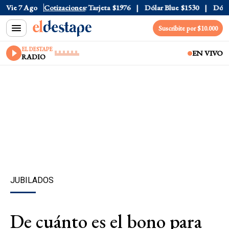
 Oficial
Vie 7 Ago
$1520
Cotizaciones
Dólar Tarjeta
$1976
Dólar Blue
$1530
Dólar 
Suscribite por $10.000
EL DESTAPE
EN VIVO
RADIO
JUBILADOS
De cuánto es el bono para