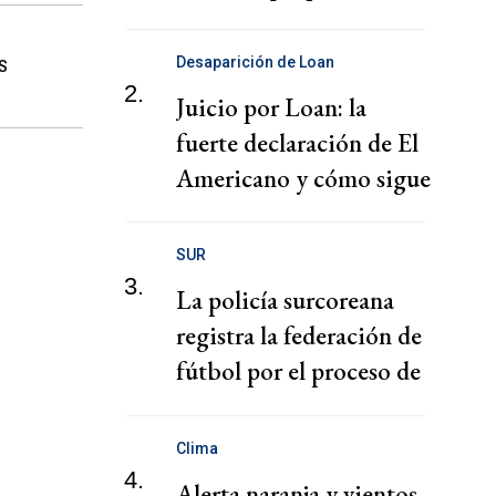
puertos
Desaparición de Loan
S
2.
Juicio por Loan: la
fuerte declaración de El
Americano y cómo sigue
el juicio
SUR
3.
La policía surcoreana
registra la federación de
fútbol por el proceso de
nombramiento de Hong
Clima
4.
Alerta naranja y vientos