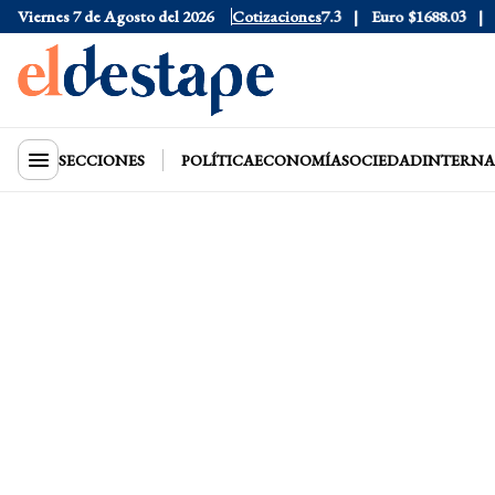
6
Viernes 7 de Agosto del 2026
Dólar Blue
$1530
Dólar CCL
Cotizaciones
$1577.3
Euro
$1688.03
Rie
SECCIONES
POLÍTICA
ECONOMÍA
SOCIEDAD
INTERNA