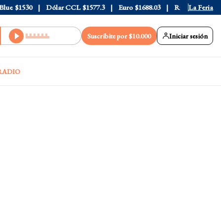
e
$1530
Dólar CCL
$1577.3
Euro
$1688.03
Riesgo País
La Feria
408
Suscribite por $10.000
Iniciar sesión
RADIO