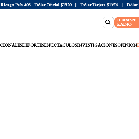
sgo País
408
Dólar Oficial
$1520
Dólar Tarjeta
$1976
Dólar Blu
EL DESTAPE
RADIO
CIONALES
DEPORTES
ESPECTÁCULOS
INVESTIGACIONES
OPINIÓN