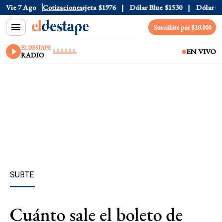
cial
Vie 7 Ago
$1520
Cotizaciones
Dólar Tarjeta
$1976
Dólar Blue
$1530
Dólar CCL
Suscribite por $10.000
EL DESTAPE
EN VIVO
RADIO
SUBTE
Cuánto sale el boleto de