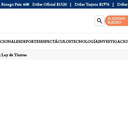
esgo País
408
Dólar Oficial
$1520
Dólar Tarjeta
$1976
Dólar Blu
EL DESTAPE
RADIO
CIONALES
DEPORTES
ESPECTÁCULOS
TECNOLOGÍA
INVESTIGACIO
Ley de Tierras