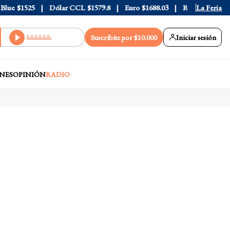
e
$1525
Dólar CCL
$1579.8
Euro
$1688.03
Riesgo País
La Feria
408
Suscribite por $10.000
Iniciar sesión
NES
OPINIÓN
RADIO