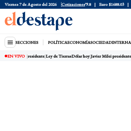
76
Viernes 7 de Agosto del 2026
Dólar Blue
$1525
Dólar CCL
Cotizaciones
$1579.8
Euro
$1688.03
Ri
SECCIONES
POLÍTICA
ECONOMÍA
SOCIEDAD
INTERNA
y
Javier Milei presidente
EN VIVO
Ley de Tierras
Dólar hoy
Javier Milei presidente