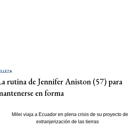
ELLEZA
La rutina de Jennifer Aniston (57) para
mantenerse en forma