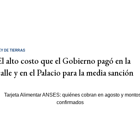
EY DE TIERRAS
El alto costo que el Gobierno pagó en la
calle y en el Palacio para la media sanción