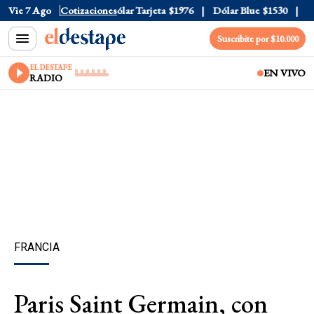
ólar Oficial
Vie 7 Ago
$1520
Cotizaciones
Dólar Tarjeta
$1976
Dólar Blue
$1530
Dól
Suscribite por $10.000
EL DESTAPE
EN VIVO
RADIO
FRANCIA
Paris Saint Germain, con