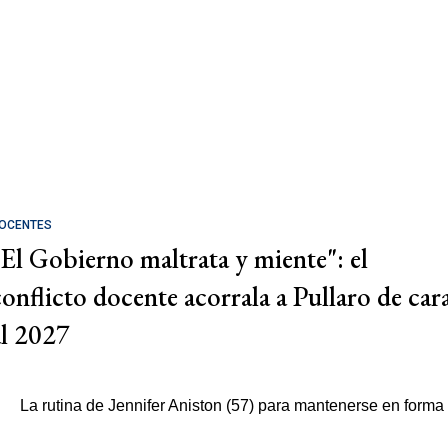
OCENTES
"El Gobierno maltrata y miente": el
conflicto docente acorrala a Pullaro de car
al 2027