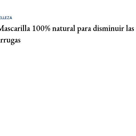
ELLEZA
Mascarilla 100% natural para disminuir las
arrugas