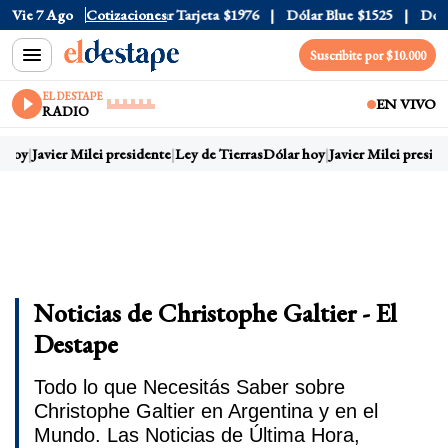
Oficial
Vie 7 Ago
$1520
Cotizaciones
Dólar Tarjeta
$1976
Dólar Blue
$1525
Dólar C
Suscribite por $10.000
EL DESTAPE
EN VIVO
RADIO
hoy
Javier Milei presidente
Ley de Tierras
Dólar hoy
Javier Milei presiden
Noticias de Christophe Galtier - El
Destape
Todo lo que Necesitás Saber sobre
Christophe Galtier en Argentina y en el
Mundo. Las Noticias de Última Hora,