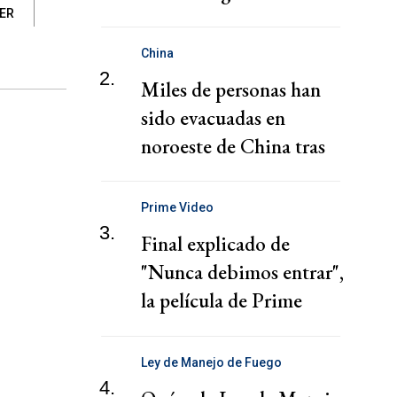
IER
Estudiantes
China
2.
Miles de personas han
sido evacuadas en
noroeste de China tras
fuertes lluvias e
inundaciones
Prime Video
3.
Final explicado de
"Nunca debimos entrar",
la película de Prime
Video
Ley de Manejo de Fuego
4.