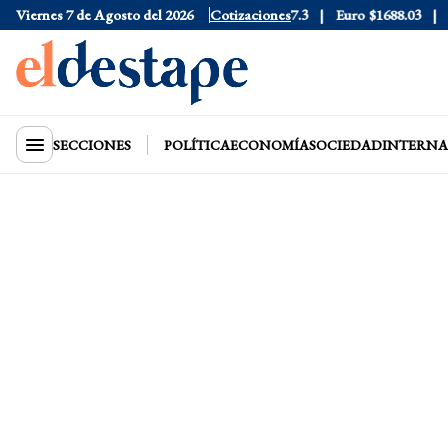
6
Viernes 7 de Agosto del 2026
Dólar Blue
$1530
Dólar CCL
Cotizaciones
$1577.3
Euro
$1688.03
Rie
SECCIONES
POLÍTICA
ECONOMÍA
SOCIEDAD
INTERNA