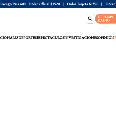
sgo País
408
Dólar Oficial
$1520
Dólar Tarjeta
$1976
Dólar Blu
EL DESTAPE
RADIO
CIONALES
DEPORTES
ESPECTÁCULOS
INVESTIGACIONES
OPINIÓN