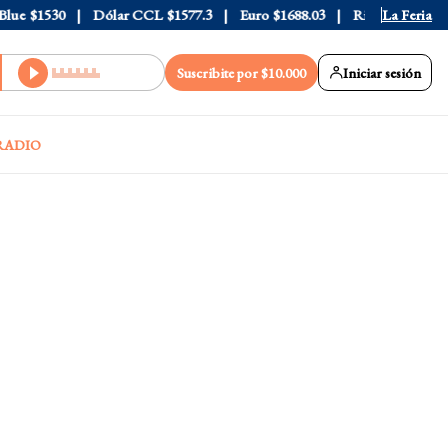
e
$1530
Dólar CCL
$1577.3
Euro
$1688.03
Riesgo País
La Feria
408
Suscribite por $10.000
Iniciar sesión
RADIO