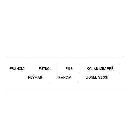
FRANCIA
FÚTBOL
PSG
KYLIAN MBAPPÉ
NEYMAR
FRANCIA
LIONEL MESSI