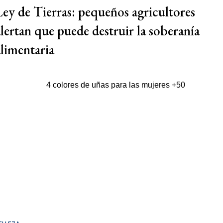
Ley de Tierras: pequeños agricultores
alertan que puede destruir la soberanía
alimentaria