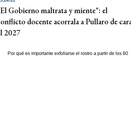
OCENTES
"El Gobierno maltrata y miente": el
conflicto docente acorrala a Pullaro de car
al 2027