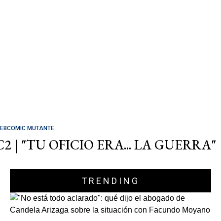
EBCOMIC MUTANTE
C2 | "TU OFICIO ERA... LA GUERRA"
TRENDING