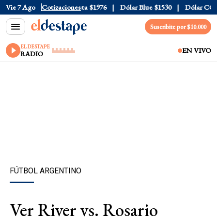
al
$1520
Vie 7 Ago
Dólar Tarjeta
Cotizaciones
$1976
Dólar Blue
$1530
Dólar CCL
$1
Suscribite por $10.000
EL DESTAPE
EN VIVO
RADIO
FÚTBOL ARGENTINO
Ver River vs. Rosario