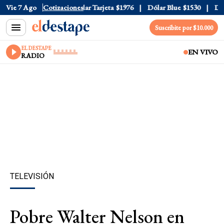
r Oficial
Vie 7 Ago
$1520
Cotizaciones
Dólar Tarjeta
$1976
Dólar Blue
$1530
Dólar
Suscribite por $10.000
EL DESTAPE
EN VIVO
RADIO
TELEVISIÓN
Pobre Walter Nelson en