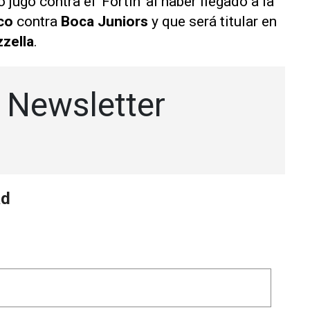
o jugó contra el 'Fortín' al haber llegado a la
ico
contra
Boca Juniors
y que será titular en
zella
.