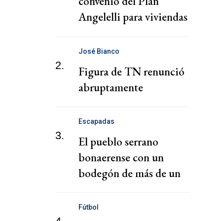
convenio del Plan
Angelelli para viviendas
en Villa Unión
José Bianco
2.
Figura de TN renunció
abruptamente
Escapadas
3.
El pueblo serrano
bonaerense con un
bodegón de más de un
siglo de vida
Fútbol