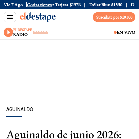
 Oficial
Vie 7 Ago
$1520
Cotizaciones
Dólar Tarjeta
$1976
Dólar Blue
$1530
Dólar 
Suscribite por $10.000
EL DESTAPE
EN VIVO
RADIO
AGUINALDO
Aguinaldo de junio 2026: