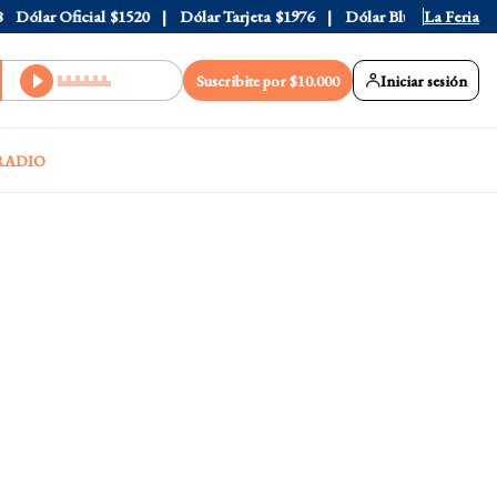
Dólar Oficial
$1520
Dólar Tarjeta
$1976
Dólar Blue
$1530
La Feria
Dó
Suscribite por $10.000
Iniciar sesión
RADIO