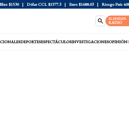
e
$1530
Dólar CCL
$1577.3
Euro
$1688.03
Riesgo País
408
EL DESTAPE
RADIO
CIONALES
DEPORTES
ESPECTÁCULOS
INVESTIGACIONES
OPINIÓN