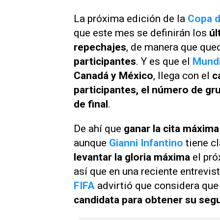
La próxima edición de la
Copa 
que este mes se definirán los
úl
repechajes
, de manera que que
participantes
. Y es que el
Mundi
Canadá y México
, llega con el
c
participantes, el número de gru
de final
.
De ahí que
ganar la cita máxim
aunque
Gianni Infantino
tiene c
levantar la gloria máxima
el pr
así que en una reciente entrevis
FIFA
advirtió que considera que
candidata para obtener su segu