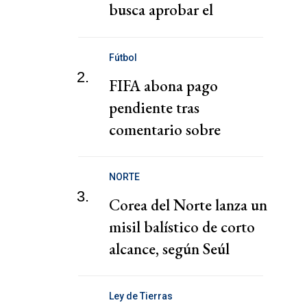
busca aprobar el
gobierno de Milei
Fútbol
2.
FIFA abona pago
pendiente tras
comentario sobre
"chantaje" del presidente
de la Federación Jordana
NORTE
3.
Corea del Norte lanza un
misil balístico de corto
alcance, según Seúl
Ley de Tierras