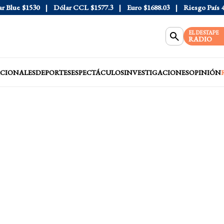
lue
$1530
Dólar CCL
$1577.3
Euro
$1688.03
Riesgo País
408
EL DESTAPE
RADIO
CIONALES
DEPORTES
ESPECTÁCULOS
INVESTIGACIONES
OPINIÓN