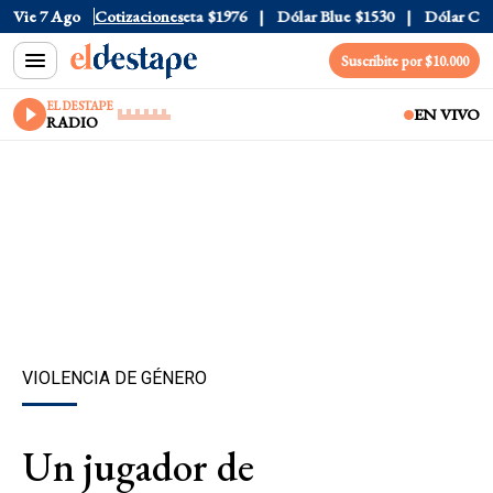
al
Vie 7 Ago
$1520
Dólar Tarjeta
Cotizaciones
$1976
Dólar Blue
$1530
Dólar CCL
$1
Suscribite por $10.000
EL DESTAPE
EN VIVO
RADIO
VIOLENCIA DE GÉNERO
Un jugador de