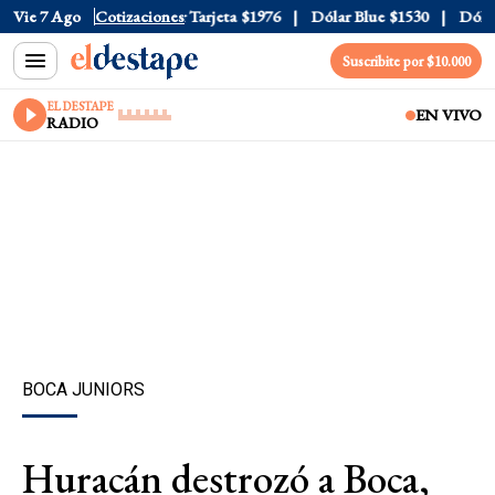
Oficial
Vie 7 Ago
$1520
Cotizaciones
Dólar Tarjeta
$1976
Dólar Blue
$1530
Dólar C
Suscribite por $10.000
EL DESTAPE
EN VIVO
RADIO
BOCA JUNIORS
Huracán destrozó a Boca,