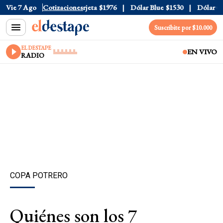
ial
Vie 7 Ago
$1520
Dólar Tarjeta
Cotizaciones
$1976
Dólar Blue
$1530
Dólar CCL
Suscribite por $10.000
EL DESTAPE
EN VIVO
RADIO
COPA POTRERO
Quiénes son los 7