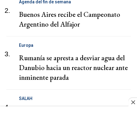
Agenda del fin de semana
2.
Buenos Aires recibe el Campeonato
Argentino del Alfajor
Europa
3.
Rumanía se apresta a desviar agua del
Danubio hacia un reactor nuclear ante
inminente parada
SALAH
4.
Salah firma un contrato de dos años con
el Trabzonspor turco