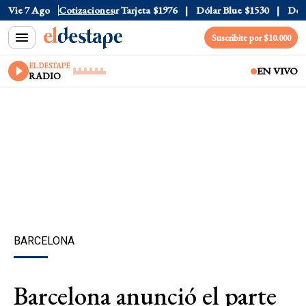
 Oficial
Vie 7 Ago
$1520
Cotizaciones
Dólar Tarjeta
$1976
Dólar Blue
$1530
Dólar 
Suscribite por $10.000
EL DESTAPE
EN VIVO
RADIO
BARCELONA
Barcelona anunció el parte