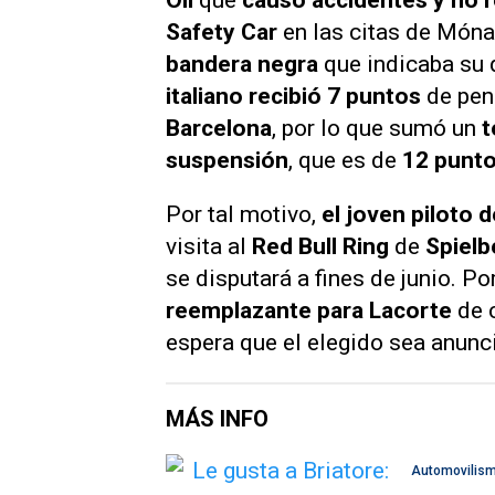
Safety Car
en las citas de Món
bandera negra
que indicaba su 
italiano recibió 7 puntos
de pen
Barcelona
, por lo que sumó un
t
suspensión
, que es de
12 punto
Por tal motivo,
el joven piloto d
visita al
Red Bull Ring
de
Spielb
se disputará a fines de junio. Po
reemplazante para Lacorte
de c
espera que el elegido sea anun
MÁS INFO
Automovilis