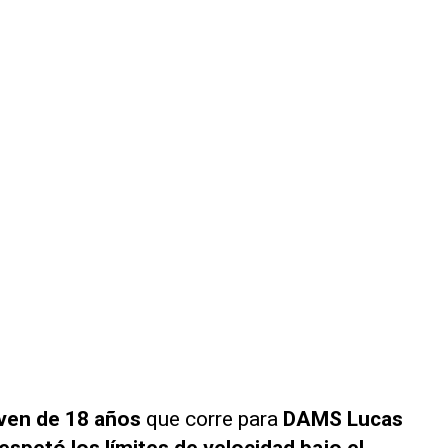
ven de 18 años
que corre para
DAMS Lucas
espetó los límites de velocidad bajo el