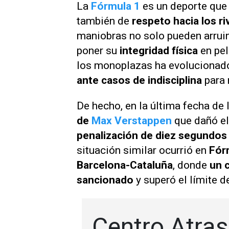
La
Fórmula 1
es un deporte que 
también de
respeto hacia los ri
maniobras no solo pueden arruina
poner su
integridad física
en pel
los monoplazas ha evolucionado
ante casos de indisciplina
para 
De hecho, en la última fecha de 
de
Max Verstappen
que dañó e
penalización de diez segundos 
situación similar ocurrió en
Fór
Barcelona-Cataluña
, donde
un 
sancionado
y superó el límite d