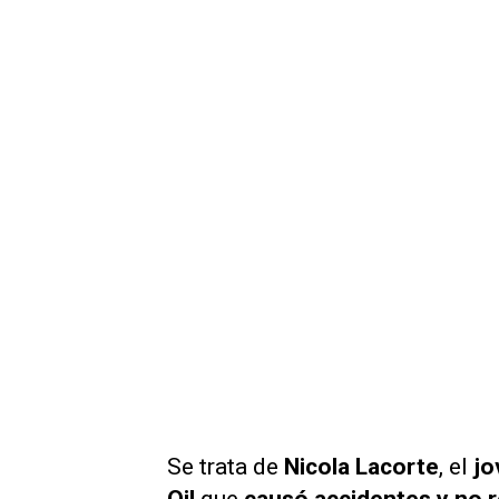
Se trata de
Nicola Lacorte
, el
jo
Oil
que
causó accidentes y no r