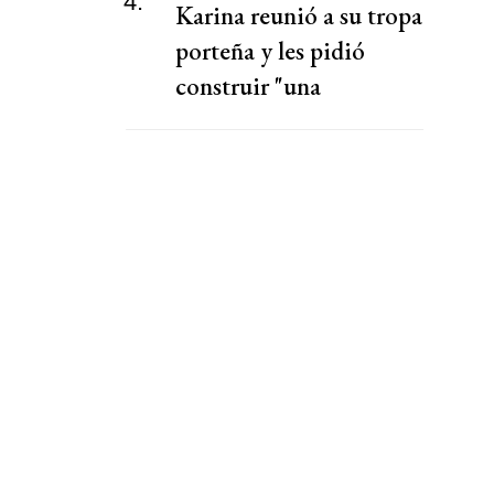
4.
Karina reunió a su tropa
porteña y les pidió
construir "una
alternativa" al PRO