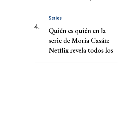
pérdidas, dice el CEO de
Zurich
Series
4.
Quién es quién en la
serie de Moria Casán:
Netflix revela todos los
personajes