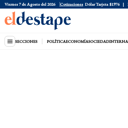
Viernes 7 de Agosto del 2026
Dólar Oficial
Cotizaciones
$1520
Dólar Tarjeta
$1976
Dól
SECCIONES
POLÍTICA
ECONOMÍA
SOCIEDAD
INTERNA