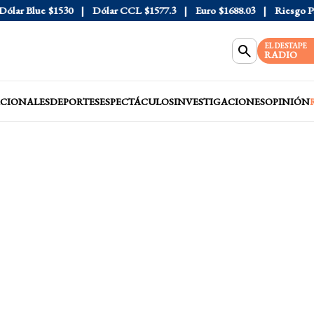
ar Blue
$1530
Dólar CCL
$1577.3
Euro
$1688.03
Riesgo País
EL DESTAPE
RADIO
CIONALES
DEPORTES
ESPECTÁCULOS
INVESTIGACIONES
OPINIÓN