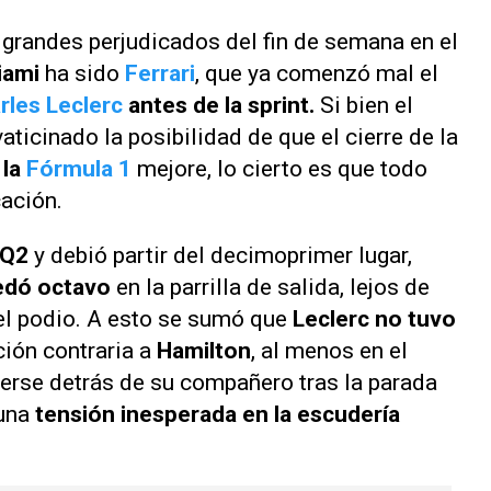
grandes perjudicados del fin de semana en el
iami
ha sido
Ferrari
, que ya comenzó mal el
rles Leclerc
antes de la sprint.
Si bien el
aticinado la posibilidad de que el cierre de la
 la
Fórmula 1
mejore, lo cierto es que todo
cación.
 Q2
y debió partir del decimoprimer lugar,
edó octavo
en la parrilla de salida, lejos de
 el podio. A esto se sumó que
Leclerc no tuvo
ación contraria a
Hamilton
, al menos en el
nerse detrás de su compañero tras la parada
 una
tensión inesperada en la escudería