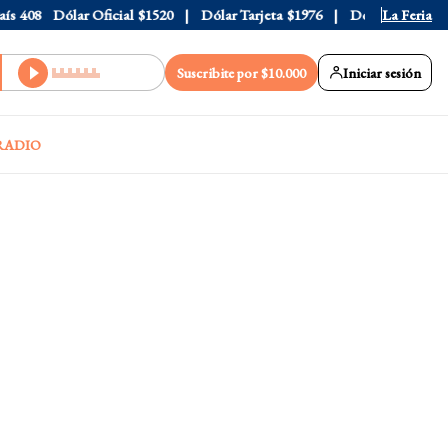
408
Dólar Oficial
$1520
Dólar Tarjeta
$1976
Dólar Blue
La Feria
$1530
Suscribite por $10.000
Iniciar sesión
RADIO