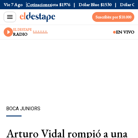
ial
Vie 7 Ago
$1520
Dólar Tarjeta
Cotizaciones
$1976
Dólar Blue
$1530
Dólar CCL
$
Suscribite por $10.000
EL DESTAPE
EN VIVO
RADIO
BOCA JUNIORS
Arturo Vidal rompió a una