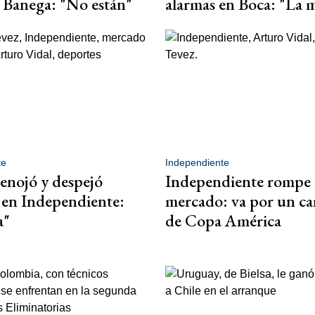
a Banega: "No están"
alarmas en Boca: "La 
te
Independiente
 enojó y despejó
Independiente rompe 
 en Independiente:
mercado: va por un c
a"
de Copa América