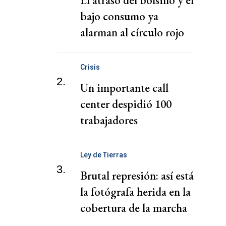
El atraso del bolsillo y el
bajo consumo ya
alarman al círculo rojo
Crisis
2.
Un importante call
center despidió 100
trabajadores
Ley de Tierras
3.
Brutal represión: así está
la fotógrafa herida en la
cobertura de la marcha