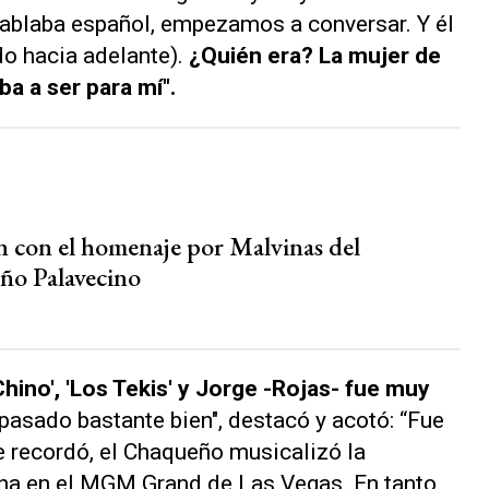
hablaba español, empezamos a conversar. Y él
o hacia adelante).
¿Quién era? La mujer de
iba a ser para mí".
 con el homenaje por Malvinas del
o Palavecino
hino', 'Los Tekis' y Jorge -Rojas- fue muy
pasado bastante bien", destacó y acotó: “Fue
 recordó, el Chaqueño musicalizó la
ana en el MGM Grand de Las Vegas. En tanto,