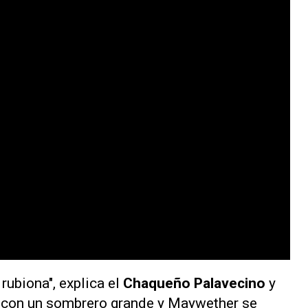
rubiona", explica el
Chaqueño Palavecino
y
o con un sombrero grande y Maywether se