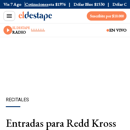
ial
Vie 7 Ago
$1520
Dólar Tarjeta
Cotizaciones
$1976
Dólar Blue
$1530
Dólar CCL
$
Suscribite por $10.000
EL DESTAPE
EN VIVO
RADIO
RECITALES
Entradas para Redd Kross