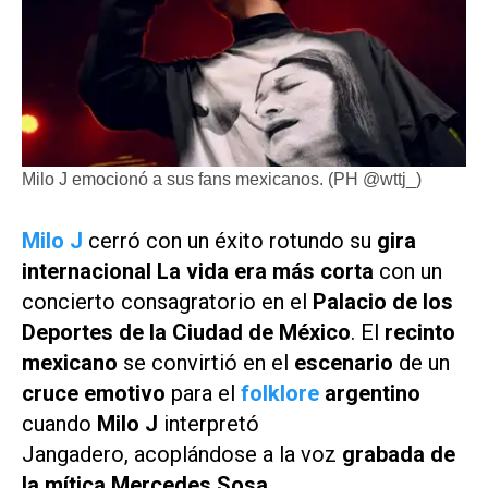
Milo J emocionó a sus fans mexicanos. (PH @wttj_)
Milo J
cerró con un
éxito rotundo su
gira
internacional
La vida era más corta
con un
concierto consagratorio en el
Palacio de los
Deportes de la Ciudad de México
. El
recinto
mexicano
se convirtió en el
escenario
de un
cruce emotivo
para el
folklore
argentino
cuando
Milo J
interpretó
Jangadero,
acoplándose a la voz
grabada de
la mítica Mercedes Sosa
.