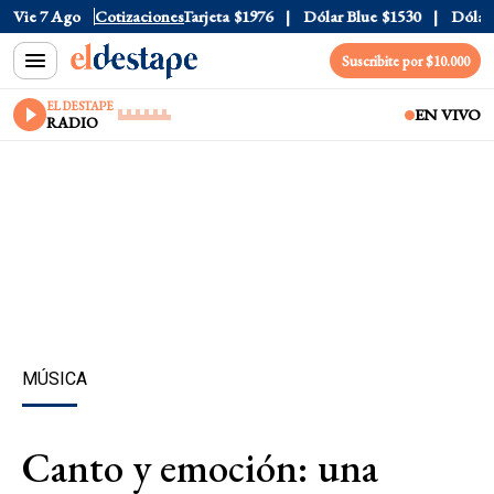
ficial
Vie 7 Ago
$1520
Cotizaciones
Dólar Tarjeta
$1976
Dólar Blue
$1530
Dólar C
Suscribite por $10.000
EL DESTAPE
EN VIVO
RADIO
MÚSICA
Canto y emoción: una