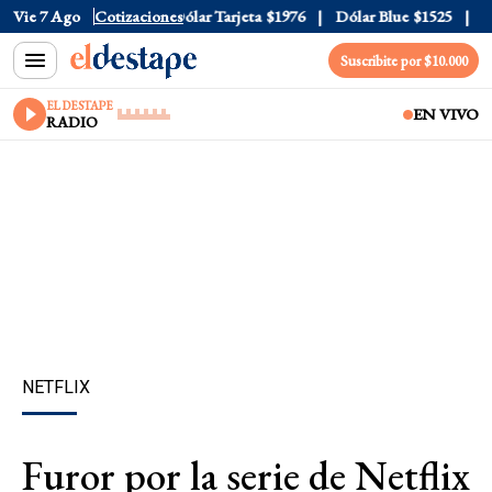
r Oficial
Vie 7 Ago
$1520
Cotizaciones
Dólar Tarjeta
$1976
Dólar Blue
$1525
Dólar
Suscribite por $10.000
EL DESTAPE
EN VIVO
RADIO
NETFLIX
Furor por la serie de Netflix