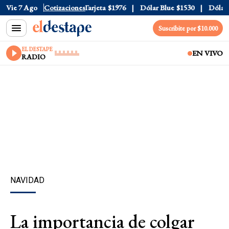
ficial
Vie 7 Ago
$1520
Cotizaciones
Dólar Tarjeta
$1976
Dólar Blue
$1530
Dólar C
Suscribite por $10.000
EL DESTAPE
EN VIVO
RADIO
NAVIDAD
La importancia de colgar