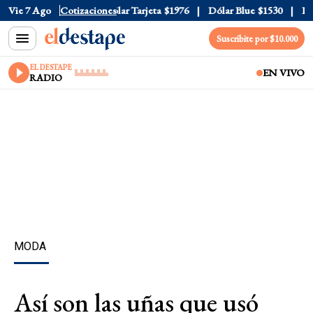
ar Oficial
Vie 7 Ago
$1520
Cotizaciones
Dólar Tarjeta
$1976
Dólar Blue
$1530
Dóla
Suscribite por $10.000
EL DESTAPE
EN VIVO
RADIO
MODA
Así son las uñas que usó