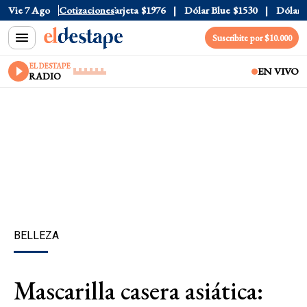
icial
Vie 7 Ago
$1520
Cotizaciones
Dólar Tarjeta
$1976
Dólar Blue
$1530
Dólar CC
Suscribite por $10.000
EL DESTAPE
EN VIVO
RADIO
BELLEZA
Mascarilla casera asiática: