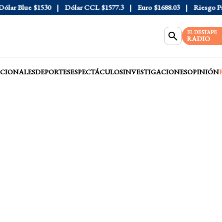
ar Blue
$1530
Dólar CCL
$1577.3
Euro
$1688.03
Riesgo País
EL DESTAPE
RADIO
CIONALES
DEPORTES
ESPECTÁCULOS
INVESTIGACIONES
OPINIÓN