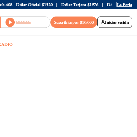
408
Dólar Oficial
$1520
Dólar Tarjeta
$1976
Dólar Blue
La Feria
$1530
Suscribite por $10.000
Iniciar sesión
RADIO