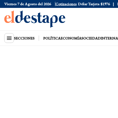
Viernes 7 de Agosto del 2026
Dólar Oficial
$1520
Cotizaciones
Dólar Tarjeta
$1976
Dól
SECCIONES
POLÍTICA
ECONOMÍA
SOCIEDAD
INTERNA