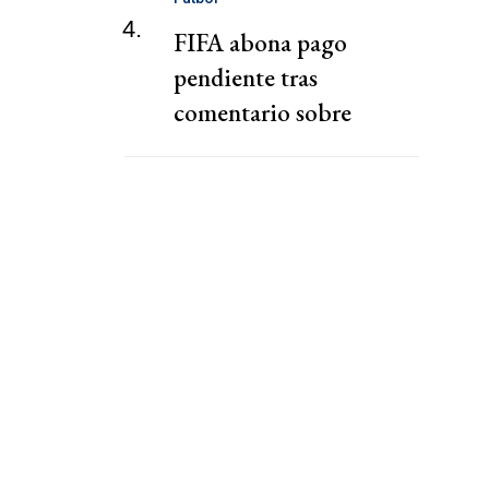
4.
FIFA abona pago
pendiente tras
comentario sobre
"chantaje" del presidente
de la Federación Jordana