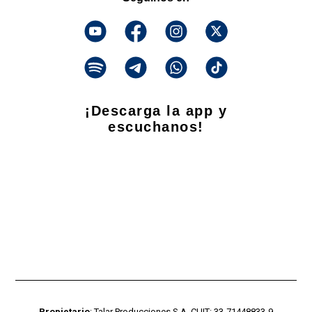
¡Descarga la app y
escuchanos!
Propietario
: Talar Producciones S.A. CUIT: 33-71448833-9