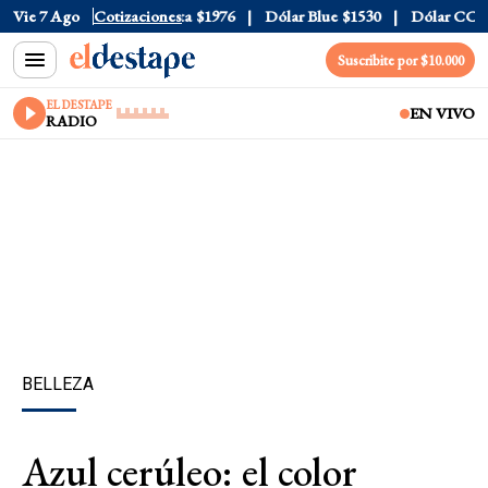
l
$1520
Vie 7 Ago
Dólar Tarjeta
Cotizaciones
$1976
Dólar Blue
$1530
Dólar CCL
$15
Suscribite por $10.000
EL DESTAPE
EN VIVO
RADIO
BELLEZA
Azul cerúleo: el color