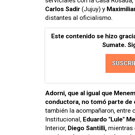
serviciales con la Casa Rosada,
Carlos Sadir
(Jujuy) y
Maximilia
distantes al oficialismo.
Este contenido se hizo graci
Sumate. Si
SUSCRI
Adorni, que al igual que Mene
conductora, no tomó parte de e
también la acompañaron, entre o
Institucional,
Eduardo "Lule" 
Interior,
Diego Santilli,
mientras 