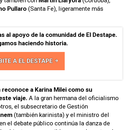
 y también con
Martín Llaryora
(Córdoba),
no Pullaro
(Santa Fe), ligeramente más
as al apoyo de la comunidad de El Destape.
gamos haciendo historia.
BITE A EL DESTAPE
m reconoce a Karina Milei como su
ste viaje.
A la gran hermana del oficialismo
tros, el subsecretario de Gestión
Menem
(también karinista) y el ministro del
en el debate público continúa la danza de