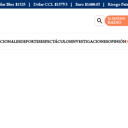
Blue
$1525
Dólar CCL
$1579.5
Euro
$1688.03
Riesgo País
408
EL DESTAPE
RADIO
CIONALES
DEPORTES
ESPECTÁCULOS
INVESTIGACIONES
OPINIÓN