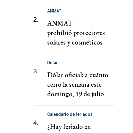
ANMAT
2.
ANMAT
prohibió protectores
solares y cosméticos
chinos por ser peligrosos
para la salud
Dólar
3.
Dólar oficial: a cuánto
cerró la semana este
domingo, 19 de julio
Calendario de feriados
4.
¿Hay feriado en