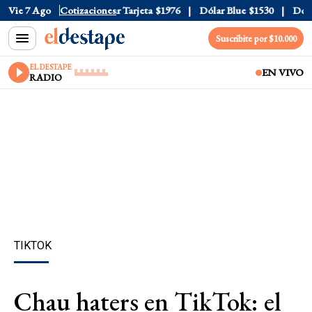
r Oficial
Vie 7 Ago
$1520
Cotizaciones
Dólar Tarjeta
$1976
Dólar Blue
$1530
Dólar 
Suscribite por $10.000
EL DESTAPE
EN VIVO
RADIO
TIKTOK
Chau haters en TikTok: el